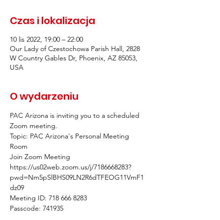
Czas i lokalizacja
10 lis 2022, 19:00 – 22:00
Our Lady of Czestochowa Parish Hall, 2828
W Country Gables Dr, Phoenix, AZ 85053,
USA
O wydarzeniu
PAC Arizona is inviting you to a scheduled 
Zoom meeting.
Topic: PAC Arizona's Personal Meeting 
Room
Join Zoom Meeting
https://us02web.zoom.us/j/7186668283?
pwd=Nm5pSlBHS09LN2R6dTFEOG11VmF1
dz09
Meeting ID: 718 666 8283
Passcode: 741935