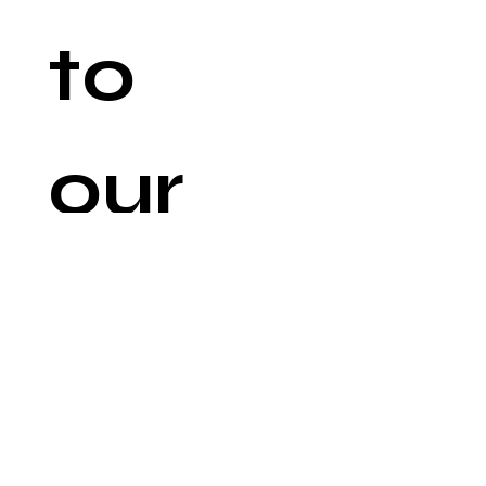
to 
our 
newsl
etter
Email
*