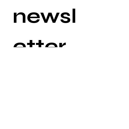
newsl
etter
Email
*
Join
©
2019-2025
by Polish American
Congress of Arizona