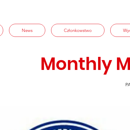
News
Członkowstwo
Wyd
Monthly M
PA