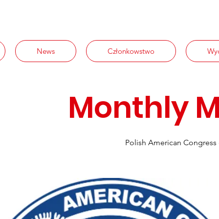
News
Członkowstwo
Wyd
Monthly M
Polish American Congress 