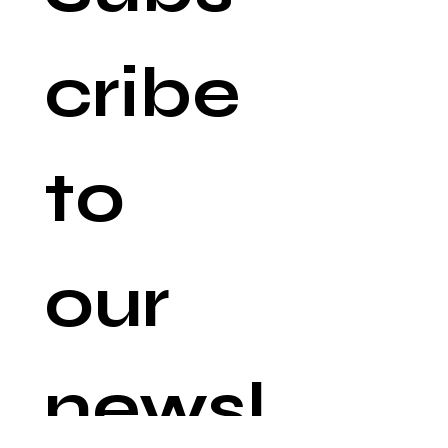
cribe 
to 
our 
newsl