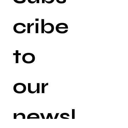
cribe 
to 
our 
newsl