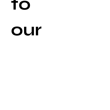
to 
our 
newsl
etter
Email
*